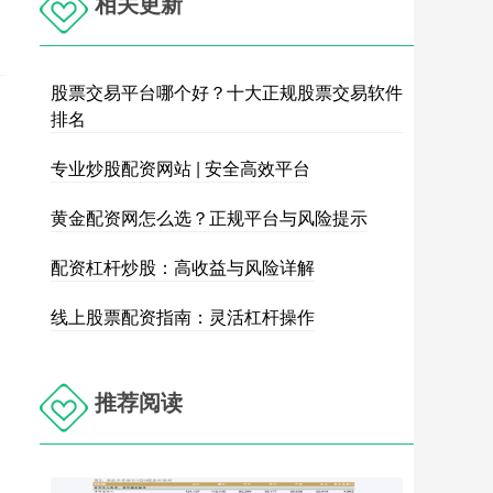
相关更新
股票交易平台哪个好？十大正规股票交易软件
排名
专业炒股配资网站 | 安全高效平台
黄金配资网怎么选？正规平台与风险提示
配资杠杆炒股：高收益与风险详解
线上股票配资指南：灵活杠杆操作
推荐阅读