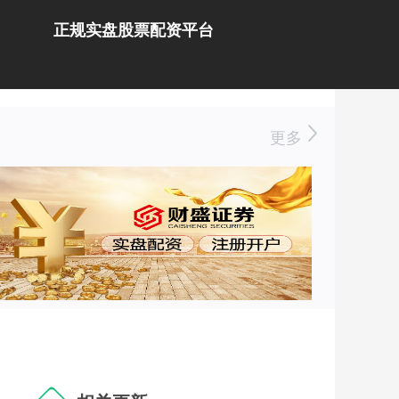
正规实盘股票配资平台
更多