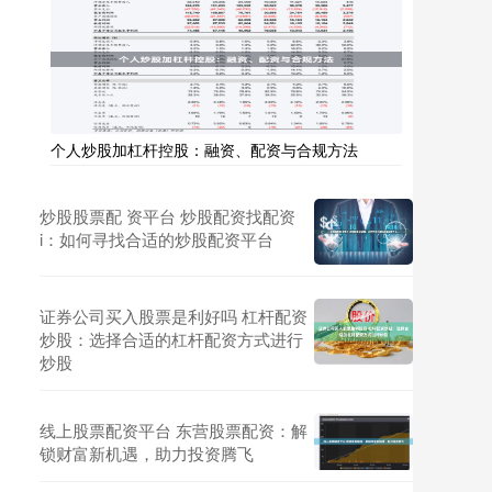
个人炒股加杠杆控股：融资、配资与合规方法
炒股股票配 资平台 炒股配资找配资
i：如何寻找合适的炒股配资平台
证券公司买入股票是利好吗 杠杆配资
炒股：选择合适的杠杆配资方式进行
炒股
线上股票配资平台 东营股票配资：解
锁财富新机遇，助力投资腾飞