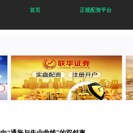
首页
正规配资平台
向“通胀与失业曲线”的双斜率