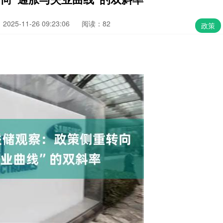
025-11-26 09:23:06
阅读：82
政策