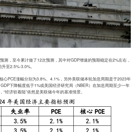
预测，至今累计做了12次预测，其中对GDP增速的预期稳定在2%左右，
至2.5%-3.0%。
核心PCE涨幅分别为3.8%、4.1%，另外美联储本轮加息周期是于2023年
GDP下降幅度低于1%或美国经济研究局（NBER）在加息周期至少一年
，“经济软着陆”依然是美联储今年的基准情景。