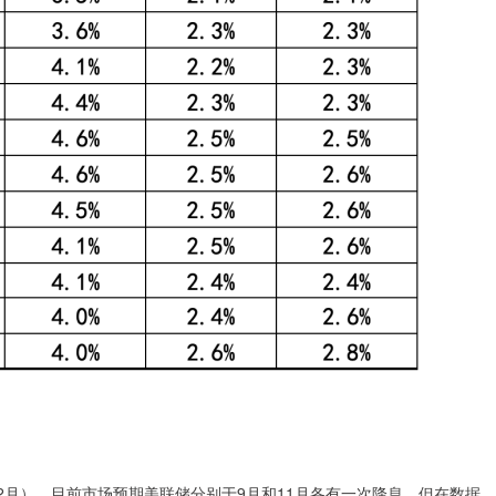
2月），目前市场预期美联储分别于9月和11月各有一次降息，但在数据