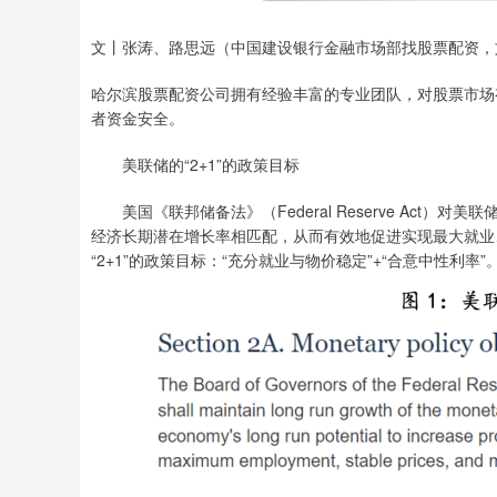
文丨张涛、路思远（中国建设银行金融市场部找股票配资，
哈尔滨股票配资公司拥有经验丰富的专业团队，对股票市场
者资金安全。
美联储的“2+1”的政策目标
美国《联邦储备法》（Federal Reserve Act
经济长期潜在增长率相匹配，从而有效地促进实现最大就业
“2+1”的政策目标：“充分就业与物价稳定”+“合意中性利率”