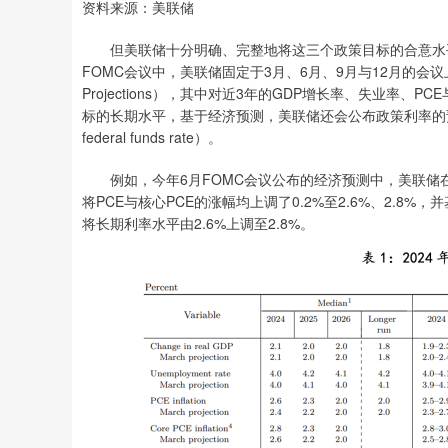
资料来源：美联储
但美联储十分明确、完整地将这三个政策目标的合意水平告
FOMC会议中，美联储固定于3月、6月、9月与12月的会议上，公
Projections），其中对近3年的GDP增长率、失业率
标的长期水平，基于经济预测，美联储还会公布政策利率的预测路径——点阵图（ Mi
federal funds rate）。
例如，今年6月FOMC会议公布的经济预测中，美联储在对2
将PCE与核心PCE的涨幅均上调了0.2%至2.6%、2.
将长期利率水平由2.6%上调至2.8%。