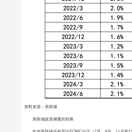
资料来源：美联储
美联储政策侧重的转换
年内美联储还有四次FOMC会议（7月、9月、11月和1